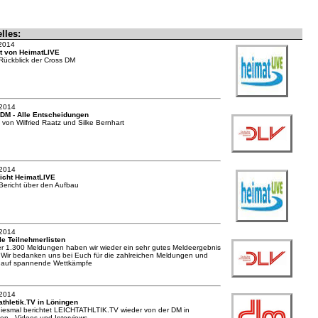
lles:
2014
t von HeimatLIVE
Rückblick der Cross DM
.2014
DM - Alle Entscheidungen
t von Wilfried Raatz und Silke Bernhart
.2014
icht HeimatLIVE
Bericht über den Aufbau
.2014
le Teilnehmerlisten
er 1.300 Meldungen haben wir wieder ein sehr gutes Meldeergebnis
t. Wir bedanken uns bei Euch für die zahlreichen Meldungen und
 auf spannende Wettkämpfe
.2014
athletik.TV in Löningen
iesmal berichtet LEICHTATHLTIK.TV wieder von der DM in
en - Videos und Interviews