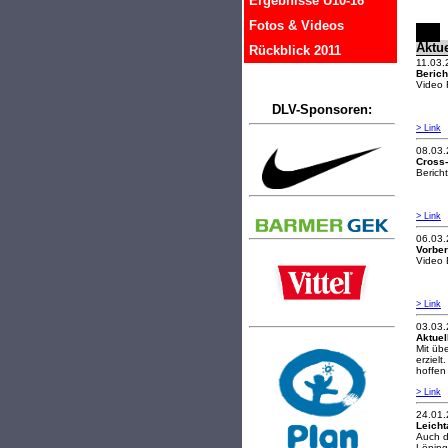
Ergebnisse U10-16
Fotos & Videos
Aktue
Rückblick 2011
11.03.
Berich
Video 
DLV-Sponsoren:
> Link
08.03
Cross-
Berich
> Link
06.03
Vorber
Video 
> Link
03.03
Aktuel
Mit üb
erziel
hoffen
> Link
24.01
Leicht
Auch d
Löning