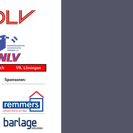
ch
VfL Löningen
Sponsoren:
nsoren:S