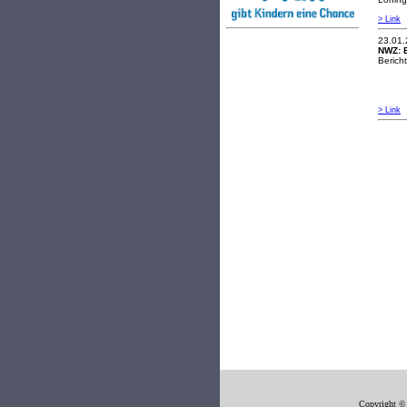
> Link
23.01
NWZ:
Berich
> Link
Copyright ©